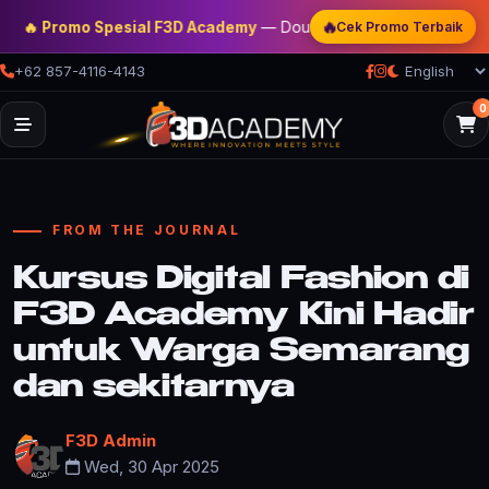
🔥
 Promo Spesial F3D Academy
— Double Discount | Bonus Mentoring |
Cek Promo Terbaik
+62 857-4116-4143
0
FROM THE JOURNAL
Kursus Digital Fashion di
F3D Academy Kini Hadir
untuk Warga Semarang
dan sekitarnya
F3D Admin
Wed, 30 Apr 2025