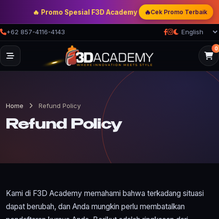
🔥 Promo Spesial F3D Academy
— Double Discount | Bonus 
🔥
Cek Promo Terbaik
+62 857-4116-4143
0
Home
Refund Policy
Refund Policy
Kami di F3D Academy memahami bahwa terkadang situasi
dapat berubah, dan Anda mungkin perlu membatalkan