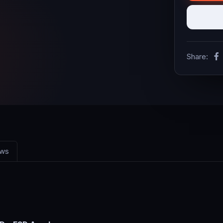
Share:
ews