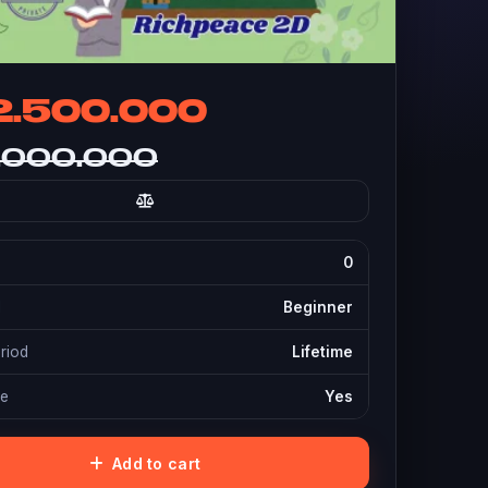
2.500.000
.000.000
0
l
Beginner
eriod
Lifetime
te
Yes
Add to cart