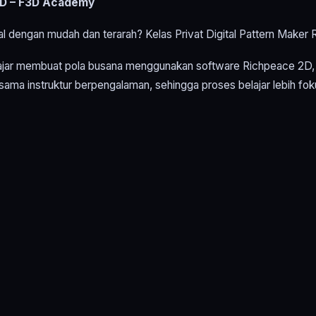
 2D – F3D Academy
al dengan mudah dan terarah? Kelas Privat Digital Pattern Mak
lajar membuat pola busana menggunakan software Richpeace 2D, mu
ama instruktur berpengalaman, sehingga proses belajar lebih fok