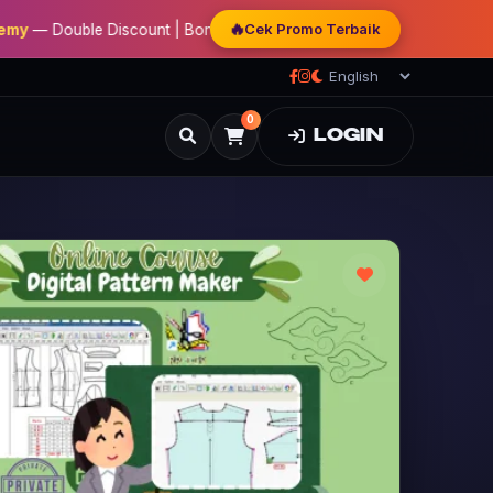
🔥
Cek Promo Terbaik
ble Discount | Bonus Mentoring | Sertifikat Resmi
0
LOGIN