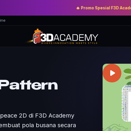
🔥 Promo Spesial F3D Academy
— Dou
ine
 Pattern
ichpeace 2D di F3D Academy
embuat pola busana secara