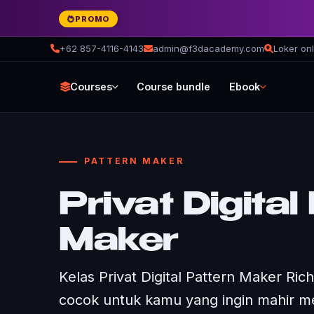
PROMO
+62 857-4116-4143
admin@f3dacademy.com
Loker onl
Courses
Course bundle
Ebook
PATTERN MAKER
Privat Digital
Maker
Kelas Privat Digital Pattern Maker R
cocok untuk kamu yang ingin mahir m