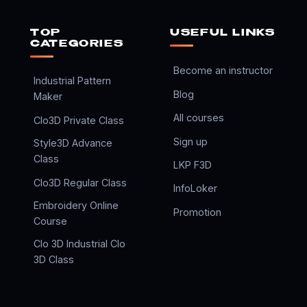
TOP
USEFUL LINKS
CATEGORIES
Become an instructor
Industrial Pattern
Blog
Maker
All courses
Clo3D Private Class
Sign up
Style3D Advance
Class
LKP F3D
Clo3D Regular Class
InfoLoker
Embroidery Online
Promotion
Course
Clo 3D Industrial Clo
3D Class