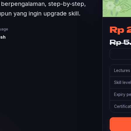
tur berpengalaman, step-by-step,
un yang ingin upgrade skill.
Rp 
uage
ish
Rp 5
Lectures
Skill leve
Expiry p
Certifica