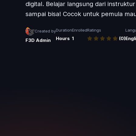
digital. Belajar langsung dari instruk
sampai bisa! Cocok untuk pemula maup
Duration
Enrolled
Ratings
Lang
Created by
Hours
1
(0)
Engl
F3D Admin