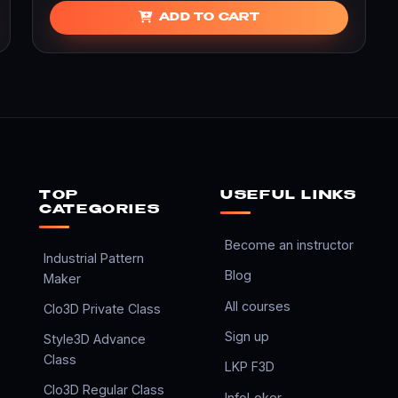
ADD TO CART
TOP
USEFUL LINKS
CATEGORIES
Become an instructor
Industrial Pattern
Blog
Maker
All courses
Clo3D Private Class
Sign up
Style3D Advance
Class
LKP F3D
Clo3D Regular Class
InfoLoker