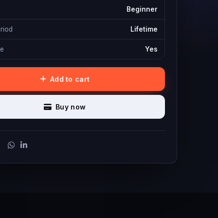
l
Beginner
eriod
Lifetime
te
Yes
Add to cart
Buy now