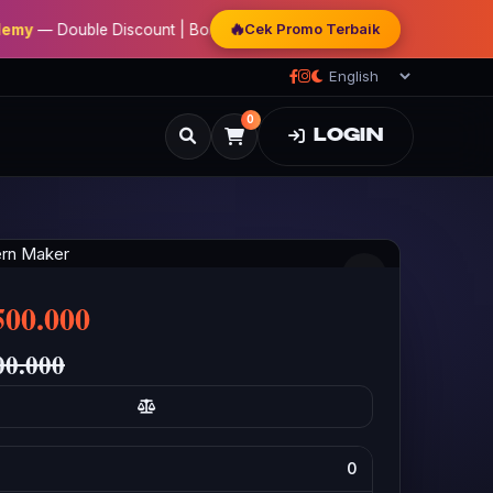
🔥
Cek Promo Terbaik
Double Discount | Bonus Mentoring | Sertifikat Resmi
0
LOGIN
500.000
00.000
0