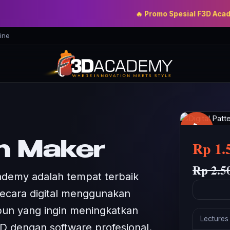
🔥 Promo Spesial F3D Academy
— 
ine
Rp 1.
rn Maker
Rp 2.5
cademy adalah tempat terbaik
secara digital menggunakan
un yang ingin meningkatkan
Lectures
D dengan software profesional.