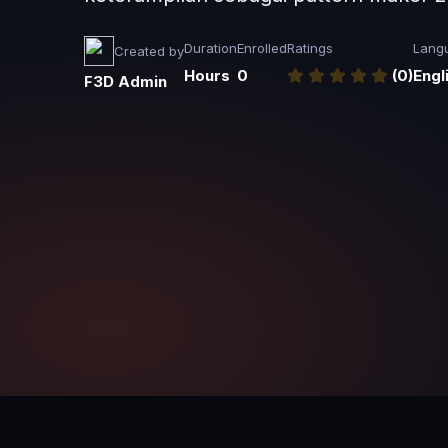
Duration
Enrolled
Ratings
Lang
Created by
Hours
0
(0)
Engl
F3D Admin