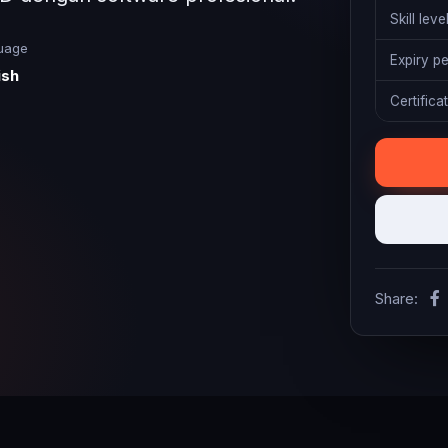
Skill leve
uage
Expiry p
ish
Certifica
Share: