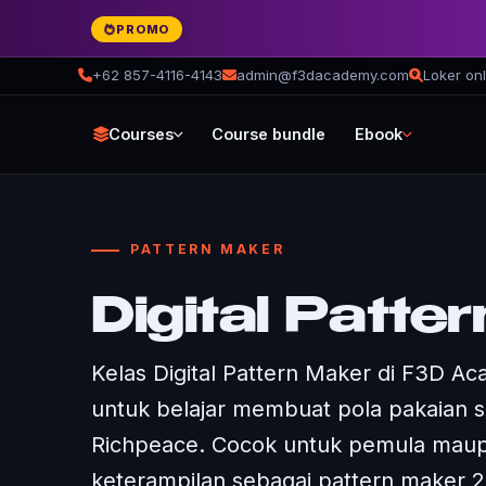
PROMO
+62 857-4116-4143
admin@f3dacademy.com
Loker onl
Courses
Course bundle
Ebook
PATTERN MAKER
Digital Patte
Kelas Digital Pattern Maker di F3D A
untuk belajar membuat pola pakaian 
Richpeace. Cocok untuk pemula maup
keterampilan sebagai pattern maker 2