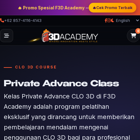
🔥
🔥 Promo Spesial F3D Academy
— Double Discount | Bonus Mento
Cek Promo Terbaik
+62 857-4116-4143
0
CLO 3D COURSE
Private Advance Class
Kelas Private Advance CLO 3D di F3D
Academy adalah program pelatihan
eksklusif yang dirancang untuk memberikan
pembelajaran mendalam mengenai
penggunaan CLO 3D bagi para profesional