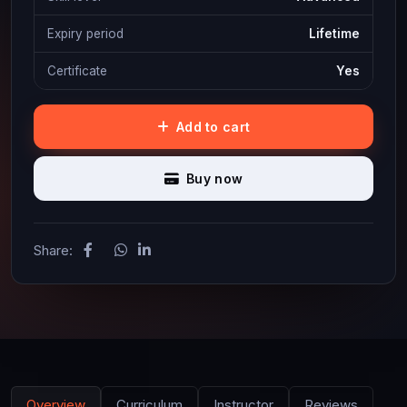
Expiry period
Lifetime
Certificate
Yes
Add to cart
Buy now
Share:
Overview
Curriculum
Instructor
Reviews